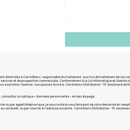
ont destinées à Carré Blanc, responsable du traitement, aux fins de traitement de vos c
os services et de prospection commerciale. Conformément à la Loi Informatique et Libertés 
us souhaitez l'exercer, vous pouvez écrire à: Carré blanc Distribution - 10, boulevard de
s, consultez la rubrique « données personnelles » en bas de page.
rrier ou par appel téléphonique, je vous invite à nous faire part de votre demande en re
 au vendredi, ou par courrier à l'adresse suivante : Carré blanc Distribution - 10, boulev