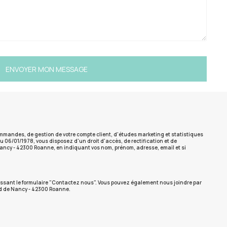
ENVOYER MON MESSAGE
ommandes, de gestion de votre compte client, d'études marketing et statistiques
du 06/01/1978, vous disposez d'un droit d'accès, de rectification et de
 Nancy - 42300 Roanne, en indiquant vos nom, prénom, adresse, email et si
mplissant le formulaire "Contactez nous". Vous pouvez également nous joindre par
ard de Nancy - 42300 Roanne.