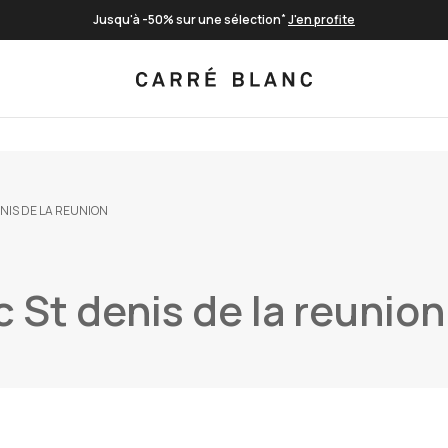
*
Jusqu'à -50% sur une sélection
J'en profite
Livraison offerte à partir de 100€
Paiement en 3 fois sans frais
*
Jusqu'à -50% sur une sélection
J'en profite
NIS DE LA REUNION
c St denis de la reunion