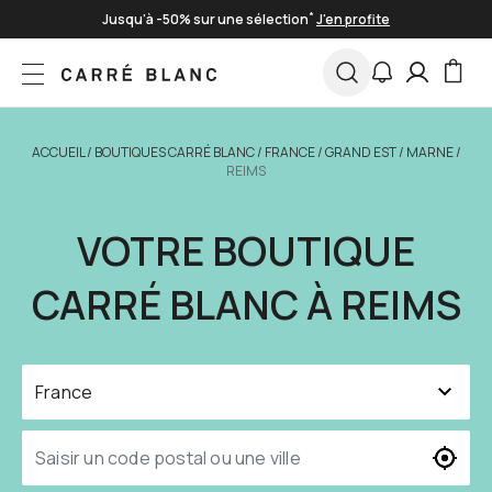
Skip to Content
Livraison offerte à partir de 100€
Paiement en 3 fois sans frais
*
Jusqu'à -50% sur une sélection
J'en profite
ACCUEIL
/
BOUTIQUES CARRÉ BLANC
/
FRANCE
/
GRAND EST
/
MARNE
/
REIMS
VOTRE BOUTIQUE
CARRÉ BLANC À REIMS