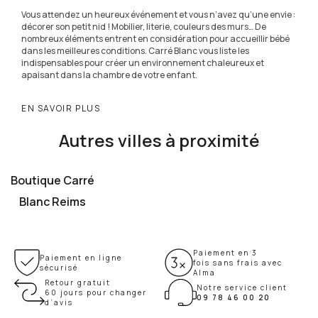
Vous attendez un heureux événement et vous n’avez qu’une envie :
décorer son petit nid ! Mobilier, literie, couleurs des murs… De
nombreux éléments entrent en considération pour accueillir bébé
dans les meilleures conditions. Carré Blanc vous liste les
indispensables pour créer un environnement chaleureux et
apaisant dans la chambre de votre enfant.
EN SAVOIR PLUS
Autres villes à proximité
Boutique Carré
Blanc Reims
Paiement en 3
Paiement en ligne
fois sans frais avec
sécurisé
Alma
Retour gratuit
Notre service client
60 jours pour changer
09 78 46 00 20
d’avis