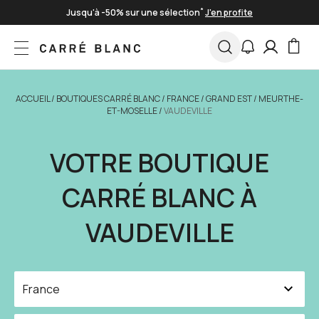
Skip to Content
Livraison offerte à partir de 100€
Paiement en 3 fois sans frais
*
Jusqu'à -50% sur une sélection
J'en profite
ACCUEIL
/
BOUTIQUES CARRÉ BLANC
/
FRANCE
/
GRAND EST
/
MEURTHE-
ET-MOSELLE
/
VAUDEVILLE
VOTRE BOUTIQUE
CARRÉ BLANC À
VAUDEVILLE