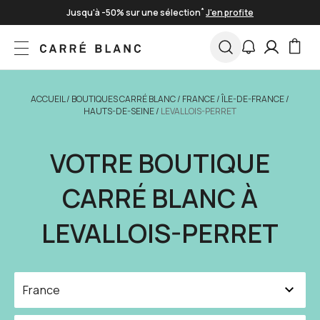
Skip to Content
Livraison offerte à partir de 100€
Paiement en 3 fois sans frais
*
Jusqu'à -50% sur une sélection
J'en profite
ACCUEIL
/
BOUTIQUES CARRÉ BLANC
/
FRANCE
/
ÎLE-DE-FRANCE
/
HAUTS-DE-SEINE
/
LEVALLOIS-PERRET
VOTRE BOUTIQUE
CARRÉ BLANC À
LEVALLOIS-PERRET