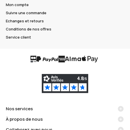
Mon compte
Suivre une commande
Echanges et retours
Conditions de nos offres
Service client
Nos services
Méthodes de livraison
À propos de nous
Retrait en boutique
La marque Carré Blanc
Collaborez avec nous