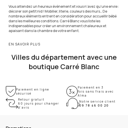
Vous attendez un heureux événement et vous n’avez qu’une envie :
décorer son petit nid ! Mobilier, literie, couleurs des murs… De
nombreux éléments entrent en considération pour accueillir bébé
dans les meilleures conditions. Carré Blanc vous liste les
indispensables pour créer un environnement chaleureux et
apaisant dans la chambre de votre enfant.
EN SAVOIR PLUS
Villes du département avec une
boutique Carré Blanc
Paiement en 3
Paiement en ligne
fois sans frais avec
sécurisé
Alma
Retour gratuit
Notre service client
60 jours pour changer
09 78 46 00 20
d’avis