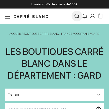
Skip to Content
Livraison offerte à partir de 100€
Paiement en 3 fois sans frais
*
Jusqu'à -50% sur une sélection
J'en profite
ACCUEIL
/
BOUTIQUES CARRÉ BLANC
/
FRANCE
/
OCCITANIE
/
GARD
LES BOUTIQUES CARRÉ
BLANC DANS LE
DÉPARTEMENT : GARD