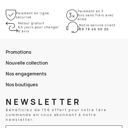
Paiement en 3
Paiement en ligne
fois sans frais avec
sécurisé
Alma
Retour gratuit
Notre service client
60 jours pour changer
09 78 46 00 20
d’avis
Promotions
Nouvelle collection
Nos engagements
Nos boutiques
NEWSLETTER
Bénéficiez de 15€ offert pour votre 1ère
commande en vous abonnant à notre
newsletter.