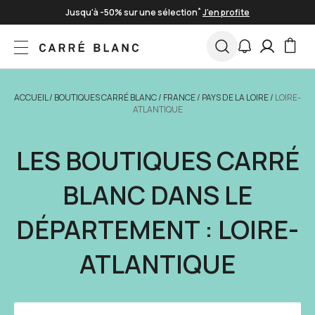
Skip to Content
Livraison offerte à partir de 100€
Paiement en 3 fois sans frais
*
Jusqu'à -50% sur une sélection
J'en profite
ACCUEIL
/
BOUTIQUES CARRÉ BLANC
/
FRANCE
/
PAYS DE LA LOIRE
/
LOIRE-
ATLANTIQUE
LES BOUTIQUES CARRÉ
BLANC DANS LE
DÉPARTEMENT : LOIRE-
ATLANTIQUE