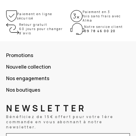
Paiement en 3
Paiement en ligne
fois sans frais avec
sécurisé
Alma
Retour gratuit
Notre service client
60 jours pour changer
09 78 46 00 20
d’avis
Promotions
Nouvelle collection
Nos engagements
Nos boutiques
NEWSLETTER
Bénéficiez de 15€ offert pour votre 1ère
commande en vous abonnant à notre
newsletter.