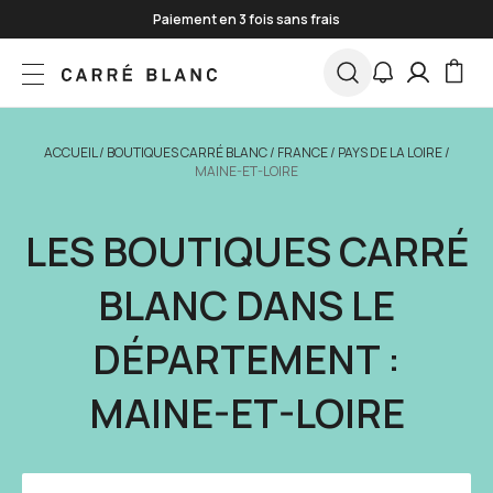
Skip to Content
Paiement en 3 fois sans frais
*
Jusqu'à -50% sur une sélection
J'en profite
ACCUEIL
/
BOUTIQUES CARRÉ BLANC
/
FRANCE
/
PAYS DE LA LOIRE
/
MAINE-ET-LOIRE
LES BOUTIQUES CARRÉ
BLANC DANS LE
DÉPARTEMENT :
MAINE-ET-LOIRE