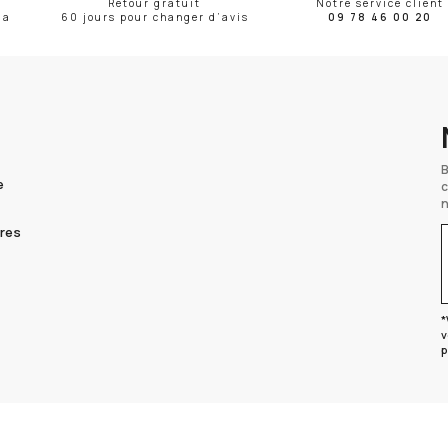
Retour gratuit
Notre service client
ma
60 jours pour changer d’avis
09 78 46 00 20
e
fres
V
*
v
p