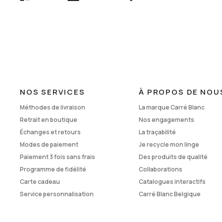
NOS SERVICES
À PROPOS DE NOU
Méthodes de livraison
La marque Carré Blanc
Retrait en boutique
Nos engagements
Échanges et retours
La traçabilité
Modes de paiement
Je recycle mon linge
Paiement 3 fois sans frais
Des produits de qualité
Programme de fidélité
Collaborations
Carte cadeau
Catalogues interactifs
Service personnalisation
Carré Blanc Belgique