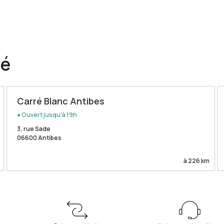
té
Carré Blanc Antibes
● Ouvert jusqu'à 19h
3, rue Sade
06600 Antibes
à 226 km