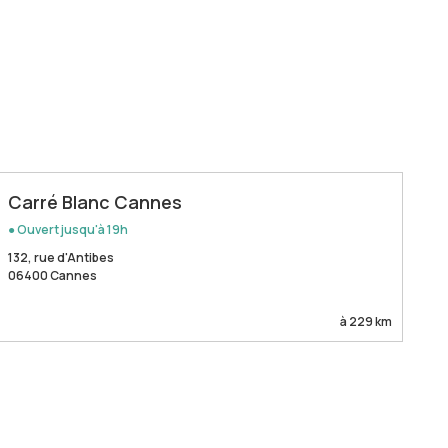
Carré Blanc Cannes
● Ouvert jusqu'à 19h
132, rue d'Antibes
06400 Cannes
à 229 km