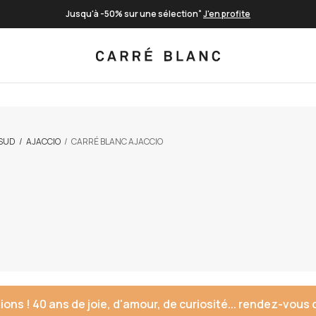
Livraison offerte à partir de 100€
Paiement en 3 fois sans frais
*
Jusqu'à -50% sur une sélection
J'en profite
SUD
AJACCIO
CARRÉ BLANC AJACCIO
ns​ ! 40 ans de joie, d'amour, de curiosité... rendez-vous 