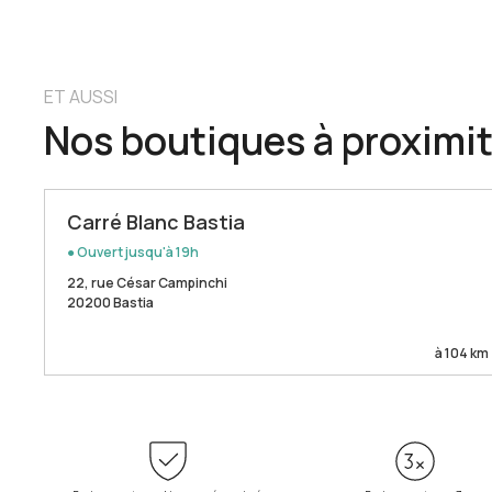
ET AUSSI
Nos boutiques à proximi
Carré Blanc Bastia
● Ouvert jusqu'à 19h
22, rue César Campinchi
20200 Bastia
à 104 km