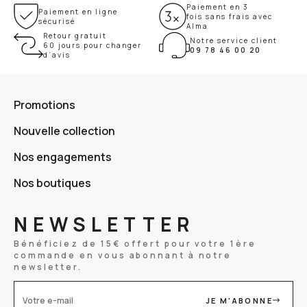
Paiement en 3
Paiement en ligne
fois sans frais avec
sécurisé
Alma
Retour gratuit
Notre service client
60 jours pour changer
09 78 46 00 20
d’avis
Promotions
Nouvelle collection
Nos engagements
Nos boutiques
NEWSLETTER
Bénéficiez de 15€ offert pour votre 1ère
commande en vous abonnant à notre
newsletter.
JE M'ABONNE
Votre e-mail