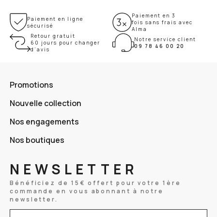
Paiement en 3
Paiement en ligne
fois sans frais avec
sécurisé
Alma
Retour gratuit
Notre service client
60 jours pour changer
09 78 46 00 20
d’avis
Promotions
Nouvelle collection
Nos engagements
Nos boutiques
NEWSLETTER
Bénéficiez de 15€ offert pour votre 1ère
commande en vous abonnant à notre
newsletter.