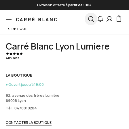
Skip to Content
Livraison offerte à partir de 100€
Paiement en 3 fois sans frais
*
Jusqu'à -50% sur une sélection
J'en profite
RETOUR
Carré Blanc Lyon Lumiere
482 avis
LA BOUTIQUE
● Ouvert jusqu'à 19:00
92, avenue des frères Lumière
69008 Lyon
Tél : 0478010204
CONTACTER LA BOUTIQUE