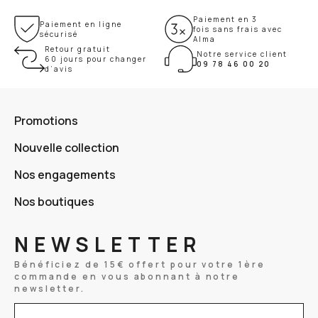
Paiement en 3
Paiement en ligne
fois sans frais avec
sécurisé
Alma
Retour gratuit
Notre service client
60 jours pour changer
09 78 46 00 20
d’avis
Promotions
Nouvelle collection
Nos engagements
Nos boutiques
NEWSLETTER
Bénéficiez de 15€ offert pour votre 1ère
commande en vous abonnant à notre
newsletter.