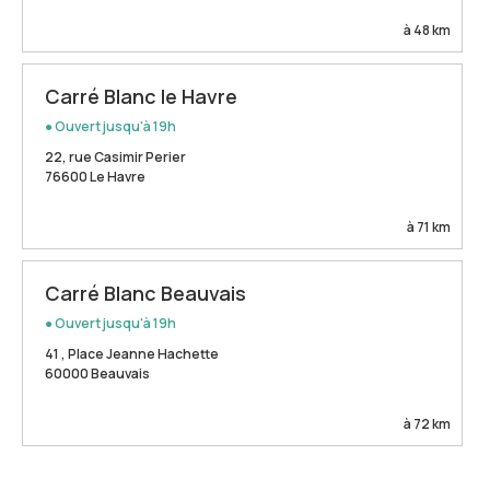
à 48 km
Carré Blanc le Havre
● Ouvert jusqu'à 19h
22, rue Casimir Perier
76600 Le Havre
à 71 km
Carré Blanc Beauvais
● Ouvert jusqu'à 19h
41 , Place Jeanne Hachette
60000 Beauvais
à 72 km