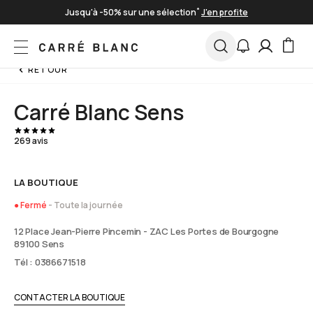
Skip to Content
*
Jusqu'à -50% sur une sélection
J'en profite
Livraison offerte à partir de 100€
Paiement en 3 fois sans frais
RETOUR
*
Jusqu'à -50% sur une sélection
J'en profite
Carré Blanc Sens
269 avis
LA BOUTIQUE
● Fermé
- Toute la journée
12 Place Jean-Pierre Pincemin - ZAC Les Portes de Bourgogne
89100 Sens
Tél : 0386671518
CONTACTER LA BOUTIQUE