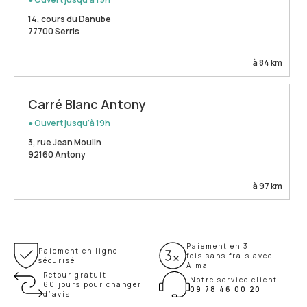
14, cours du Danube
77700 Serris
à 84 km
Carré Blanc Antony
● Ouvert jusqu'à 19h
3, rue Jean Moulin
92160 Antony
à 97 km
Paiement en 3
Paiement en ligne
fois sans frais avec
sécurisé
Alma
Retour gratuit
Notre service client
60 jours pour changer
09 78 46 00 20
d’avis