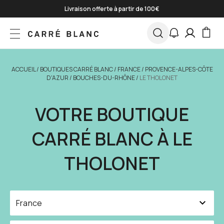
Skip to Content
Livraison offerte à partir de 100€
Paiement en 3 fois sans frais
*
Jusqu'à -50% sur une sélection
J'en profite
ACCUEIL
/
BOUTIQUES CARRÉ BLANC
/
FRANCE
/
PROVENCE-ALPES-CÔTE
D'AZUR
/
BOUCHES-DU-RHÔNE
/
LE THOLONET
VOTRE BOUTIQUE
CARRÉ BLANC À LE
THOLONET