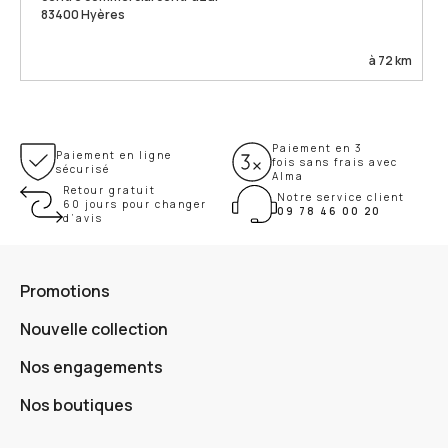
83400 Hyères
à 72 km
Paiement en 3
Paiement en ligne
fois sans frais avec
sécurisé
Alma
Retour gratuit
Notre service client
60 jours pour changer
09 78 46 00 20
d’avis
Promotions
Nouvelle collection
Nos engagements
Nos boutiques