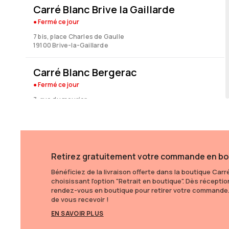
Carré Blanc Brive la Gaillarde
● Fermé
ce jour
7 bis, place Charles de Gaulle
19100 Brive-la-Gaillarde
Carré Blanc Bergerac
● Fermé
ce jour
7, rue du mourier
24100 Bergerac
Carré Blanc Bordeaux Brochon
● Fermé
ce jour
Retirez gratuitement votre commande en bo
7, rue Guillaume Brochon
33000 Bordeaux
Bénéficiez de la livraison offerte dans la boutique Car
choisissant l'option "Retrait en boutique". Dès réceptio
rendez-vous en boutique pour retirer votre commande. 
Carré Blanc Marmande
de vous recevoir !
● Fermé
ce jour
EN SAVOIR PLUS
173 avenue des martyrs de la résistance - Rond point de