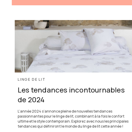
Lolya
47200 Marmande
Carré Blanc Bayonne
● Fermé
ce jour
36 Rue Arnaud Détroyat
64100 Bayonne
Carré Blanc Pau
● Fermé
ce jour
6, rue montpensier
LINGE DE LIT
64000 Pau
Les tendances incontournables
de 2024
L’année 2024 s’annonce pleine de nouvelles tendances
passionnantes pour le linge de lit, combinant à la fois le confort
ultime et le style contemporain. Explorez avec nous les principales
tendances qui définiront le monde du linge de lit cette année !