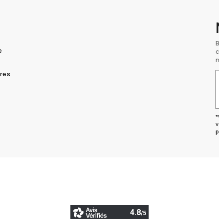
e
fres
V
*
v
p