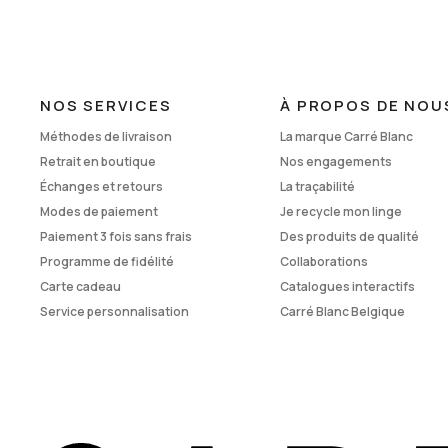
NOS SERVICES
À PROPOS DE NOU
Méthodes de livraison
La marque Carré Blanc
Retrait en boutique
Nos engagements
Échanges et retours
La traçabilité
Modes de paiement
Je recycle mon linge
Paiement 3 fois sans frais
Des produits de qualité
Programme de fidélité
Collaborations
Carte cadeau
Catalogues interactifs
Service personnalisation
Carré Blanc Belgique