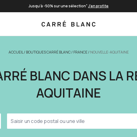
Livraison offerte à partir de 100€
Paiement en 3 fois sans frais
*
Jusqu'à -50% sur une sélection
J'en profite
ACCUEIL
/
BOUTIQUES CARRÉ BLANC
/
FRANCE
/
NOUVELLE-AQUITAINE
RRÉ BLANC DANS LA R
AQUITAINE