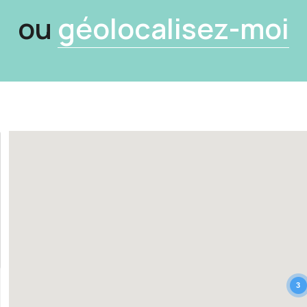
ou
géolocalisez-moi
3